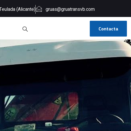
Teulada (Alicante)
gruas@gruatransvb.com
Contacta