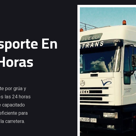
sporte En
 Horas
e por grúa y
es las 24 horas
e capacitado
eficiente para
la carretera.