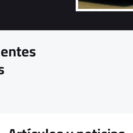
ientes
s